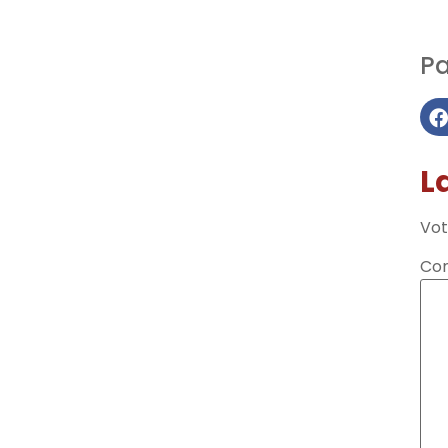
Pa
L
Vot
Co