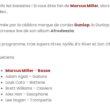
llo les bassistes ! Si vous êtes fan de
Marcus Miller
, alor
deo…
lmée par la célèbre marque de cordes
Dunlop
, la Dunlop
rceaux live de son album
Afrodeezia
.
 programme, trois supers titres:
Hylife
,
B’s River
et
Son O
siciens:
Marcus Miller
–
Basse
Adam Agati – Guitare
Louis Cato – Batterie
Brett Williams – Claviers
Alex Han – Saxophone
Lee Hogan – Trompette