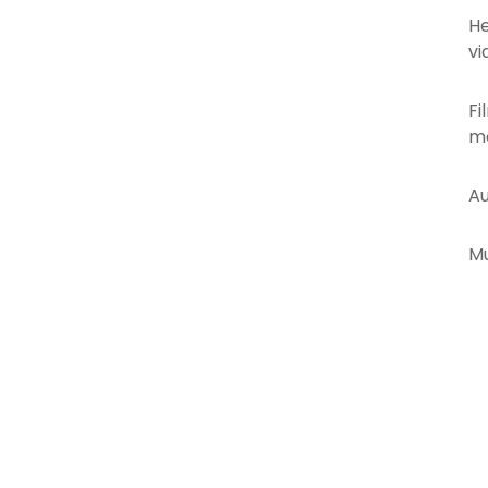
He
vi
Fi
mo
Au
Mu