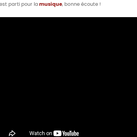
est parti pour la
musique
, bonne écoute !