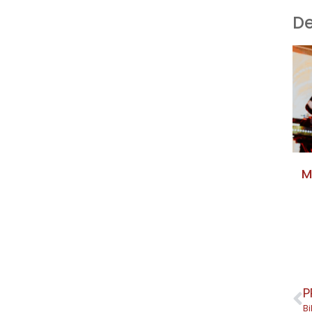
De
M
P
Bi