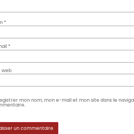
m
*
ail
*
e web
egistrer mon nom, mon e-mail et mon site dans le navig
mentaire.